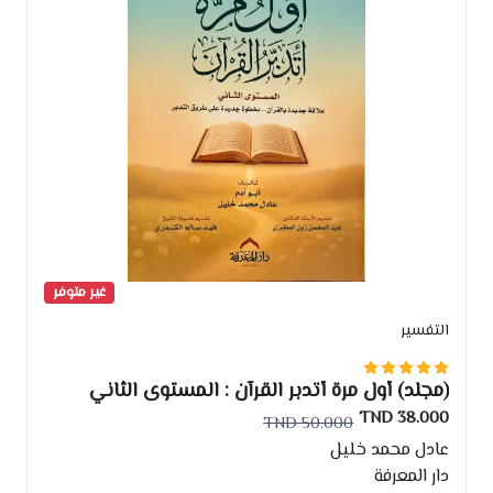
غير متوفر
التفسير
(مجلد) أول مرة أتدبر القرآن : المستوى الثاني
38.000 TND
50.000 TND
عادل محمد خليل
دار المعرفة