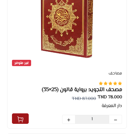
غير متوفر
مصاحف
مصحف التجويد برواية قالون (25×35)
78.000 TND
87.000 TND
دار المعرفة