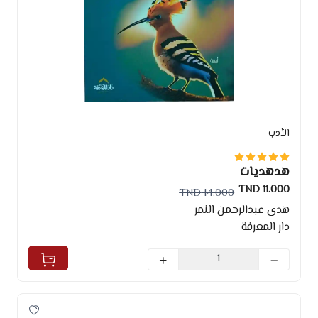
الأدب
هدهديات
11.000 TND
14.000 TND
هدى عبدالرحمن النمر
دار المعرفة