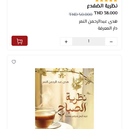
نظرية الضفدع
38.000 TND
50.000 TND
هدى عبدالرحمن النمر
دار المعرفة