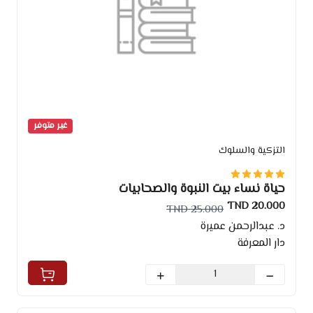
غير متوفر
التزكية والسلوك
حياة نساء بيت النبوة والصحابيات
20.000 TND
25.000 TND
د. عبدالرحمن عميرة
دار المعرفة