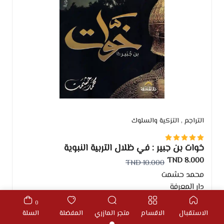
التراجم
, التزكية والسلوك
خوات بن جبير : في ظلال التربية النبوية
8.000 TND
10.000 TND
محمد حشمت
دار المعرفة
0
الاستقبال
الاقسام
متجر المازري
المفضلة
السلة