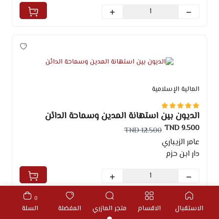
المالية الإسلامية
الديون بين استهانة المدين وسماحة الدائن
9.500 TND
12.500 TND
عامر الزيباري
دار ابن حزم
0
الاستقبال
الاقسام
متجر المازري
المفضلة
السلة