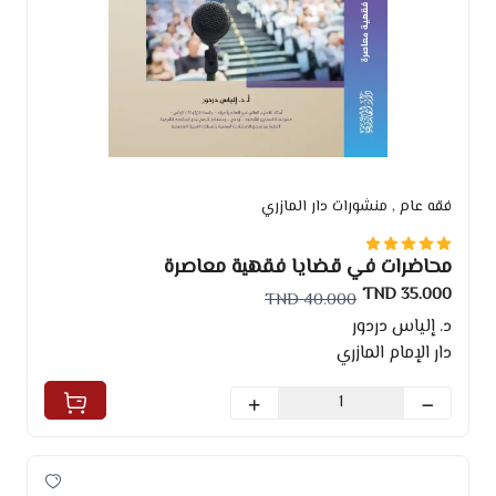
فقه عام
, منشورات دار المازري
محاضرات في قضايا فقهية معاصرة
35.000 TND
40.000 TND
د. إلياس دردور
دار الإمام المازري