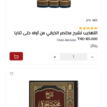
فقه عام
التهذيب لشرح مختصر الخرقي من أوله حتى ثنايا
كتاب الإجازة 3/1
165.000 TND
181.500 TND
ركائز