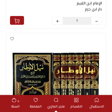
الإمام ابن القيم
دار ابن حزم
0
الاستقبال
الاقسام
متجر المازري
المفضلة
السلة