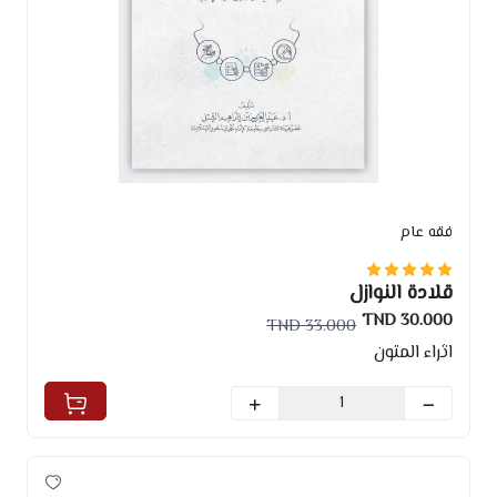
فقه عام
قلادة النوازل
30.000 TND
33.000 TND
اثراء المتون