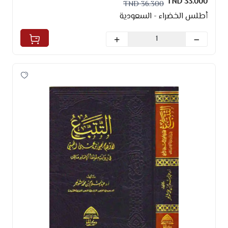
33.000 TND
36.300 TND
أطلس الخضراء - السعودية