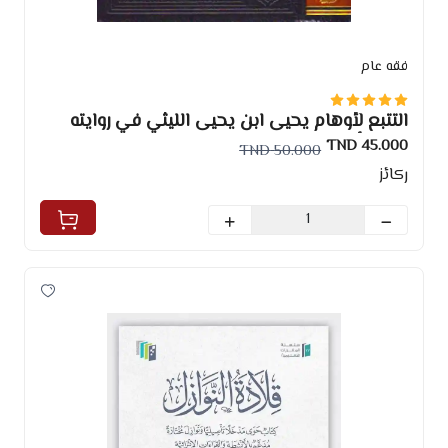
فقه عام
التتبع لأوهام يحيى ابن يحيى الليثي في روايته
الموطأ
45.000 TND
50.000 TND
ركائز