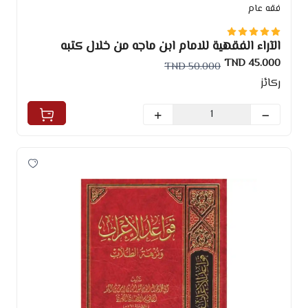
فقه عام
الآراء الفقهية للامام ابن ماجه من خلال كتبه
السنن
45.000 TND
50.000 TND
ركائز