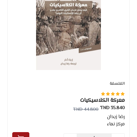
الفلسفة
معركة الكلاسيكيات
35.840 TND
44.800 TND
رضا زيدان
مركز نماء