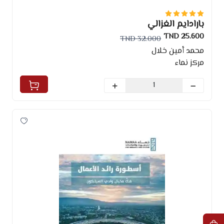
بارادايم الغزالي
25.600 TND
32.000 TND
محمد أمين خلال
مركز نماء