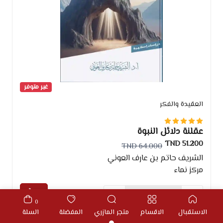
غير متوفر
العقيدة والفكر
عقلنة دلائل النبوة
51.200 TND
64.000 TND
الشريف حاتم بن عارف العوني
مركز نماء
0
الاستقبال
الاقسام
متجر المازري
المفضلة
السلة