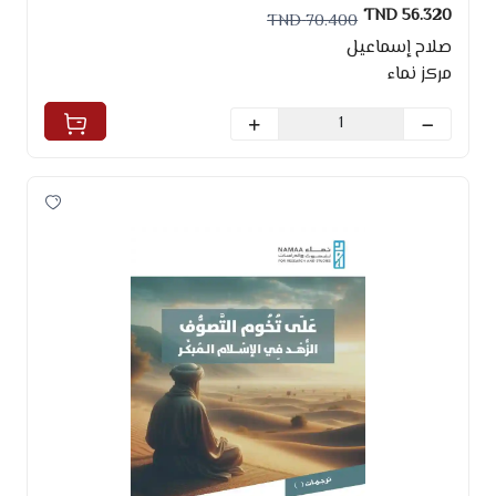
56.320 TND
70.400 TND
صلاح إسماعيل
مركز نماء