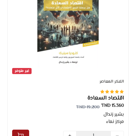
غير متوفر
الفكر المعاصر
اقتصاد السعادة
15.360 TND
19.200 TND
بشير زندال
مركز نماء