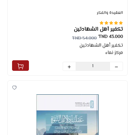
العقيدة والفكر
تكفير أهل الشهادتين
43.000 TND
54.000 TND
تكفير أهل الشهادتين
مركز نماء