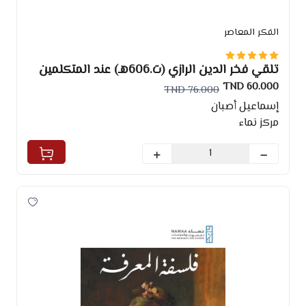
الفكر المعاصر
تلقي فخر الدين الرازي (ت.606هـ) عند المتكلمين
في الغرب الإسلامي
60.000 TND
76.000 TND
إسماعيل أصبان
مركز نماء