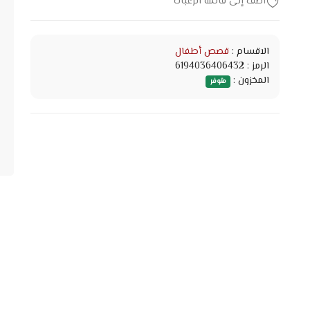
أضف إلى قائمة الرغبات
الاقسام :
قصص أطفال
الرمز : 6194036406432
المخزون :
متوفر