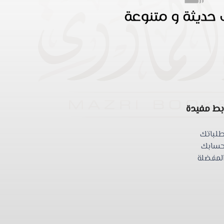
بط مفيدة
لباتك
سابك
لمفضلة