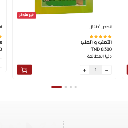
غير متوفر
قصص أطفال
ق
الثعلب و العنب
s
ND
0.300 TND
دنيا المطالعة